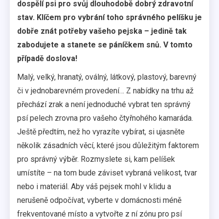
dospělí psi pro svůj dlouhodobě dobrý zdravotní
stav. Klíčem pro vybrání toho správného pelíšku je
dobře znát potřeby vašeho pejska – jedině tak
zabodujete a stanete se páníčkem snů. V tomto
případě doslova!
Malý, velký, hranatý, oválný, látkový, plastový, barevný
či v jednobarevném provedení… Z nabídky na trhu až
přechází zrak a není jednoduché vybrat ten správný
psí pelech zrovna pro vašeho čtyřnohého kamaráda.
Ještě předtím, než ho vyrazíte vybírat, si ujasněte
několik zásadních věcí, které jsou důležitým faktorem
pro správný výběr. Rozmyslete si, kam pelíšek
umístíte – na tom bude záviset vybraná velikost, tvar
nebo i materiál. Aby váš pejsek mohl v klidu a
nerušeně odpočívat, vyberte v domácnosti méně
frekventované místo a vytvořte z ní zónu pro psí