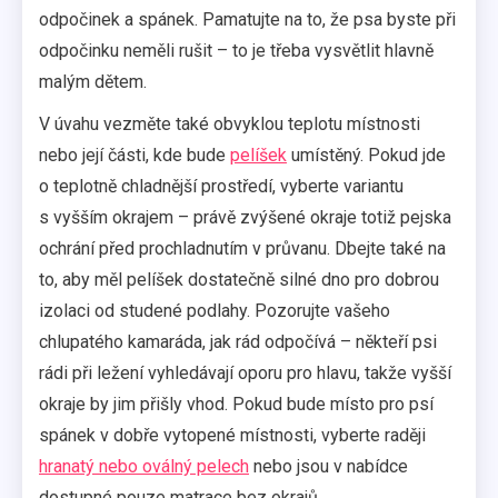
odpočinek a spánek. Pamatujte na to, že psa byste při
odpočinku neměli rušit – to je třeba vysvětlit hlavně
malým dětem.
V úvahu vezměte také obvyklou teplotu místnosti
nebo její části, kde bude
pelíšek
umístěný. Pokud jde
o teplotně chladnější prostředí, vyberte variantu
s vyšším okrajem – právě zvýšené okraje totiž pejska
ochrání před prochladnutím v průvanu. Dbejte také na
to, aby měl pelíšek dostatečně silné dno pro dobrou
izolaci od studené podlahy. Pozorujte vašeho
chlupatého kamaráda, jak rád odpočívá – někteří psi
rádi při ležení vyhledávají oporu pro hlavu, takže vyšší
okraje by jim přišly vhod. Pokud bude místo pro psí
spánek v dobře vytopené místnosti, vyberte raději
hranatý nebo oválný pelech
nebo jsou v nabídce
dostupné pouze matrace bez okrajů.