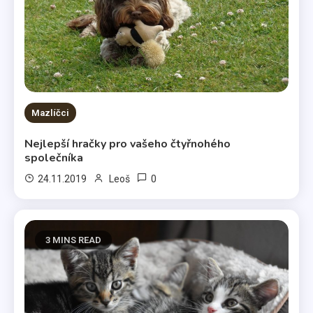
Mazlíčci
Nejlepší hračky pro vašeho čtyřnohého
společníka
0
24.11.2019
Leoš
3 MINS READ