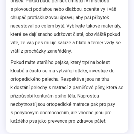
oříšek. Pokud bude pelíšek umístěn v místnosti
s plovoucí podlahou nebo dlažbou, oceníte vy i váš
chlupáč protiskluzovou úpravu, aby psí příbytek
necestoval po celém bytě. Vybírejte takové materiály,
které se dají snadno udržovat čisté, obzvláště pokud
víte, že váš pes miluje kaluže a bláto a téměř vždy se
vrátí z procházky zaneřáděný.
Pokud máte staršího pejska, který trpí na bolest
kloubů a často se mu vytvářejí otlaky, investuje do
ortopedického pelechu. Respektive jsou na trhu
k dostání pelechy s matrací z paměťové pěny, která se
přizpůsobí konturám psího těla. Naprostou
nezbytností jsou ortopedické matrace pak pro psy
s pohybovým onemocněním, ale vhodné jsou pro
každého psa jako prevence pro zdravou páteř.