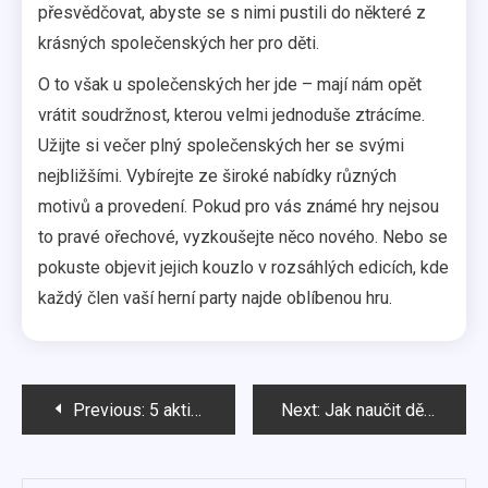
přesvědčovat, abyste se s nimi pustili do některé z
krásných společenských her pro děti.
O to však u společenských her jde – mají nám opět
vrátit soudržnost, kterou velmi jednoduše ztrácíme.
Užijte si večer plný společenských her se svými
nejbližšími. Vybírejte ze široké nabídky různých
motivů a provedení. Pokud pro vás známé hry nejsou
to pravé ořechové, vyzkoušejte něco nového. Nebo se
pokuste objevit jejich kouzlo v rozsáhlých edicích, kde
každý člen vaší herní party najde oblíbenou hru.
Navigace
Previous:
5 aktivit, které dělat s dětmi
Next:
Jak naučit děti základy péče o planetu? Pozvěte si na pomoc šikovná videa!
pro