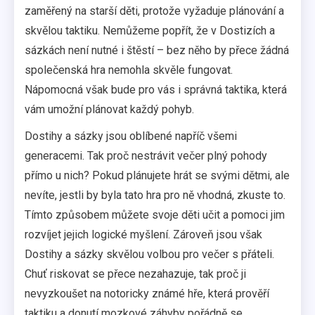
zaměřený na starší děti, protože vyžaduje plánování a
skvělou taktiku. Nemůžeme popřít, že v Dostizích a
sázkách není nutné i štěstí – bez něho by přece žádná
společenská hra nemohla skvěle fungovat.
Nápomocná však bude pro vás i správná taktika, která
vám umožní plánovat každý pohyb.
Dostihy a sázky jsou oblíbené napříč všemi
generacemi. Tak proč nestrávit večer plný pohody
přímo u nich? Pokud plánujete hrát se svými dětmi, ale
nevíte, jestli by byla tato hra pro ně vhodná, zkuste to.
Tímto způsobem můžete svoje děti učit a pomoci jim
rozvíjet jejich logické myšlení. Zároveň jsou však
Dostihy a sázky skvělou volbou pro večer s přáteli.
Chuť riskovat se přece nezahazuje, tak proč ji
nevyzkoušet na notoricky známé hře, která prověří
taktiku a donutí mozkové záhyby pořádně se