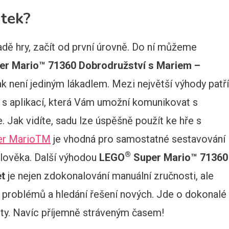
átek?
dě hry, začít od první úrovně. Do ní můžeme
r Mario™ 71360 Dobrodružství s Mariem –
k není jediným lákadlem. Mezi největší výhody patří
s aplikací, která Vám umožní komunikovat s
e. Jak vidíte, sadu lze úspěšně použít ke hře s
er MarioTM
je vhodná pro samostatné sestavování
®
člověka. Další výhodou
LEGO
Super Mario™ 71360
et
je nejen zdokonalování manuální zručnosti, ale
í problémů a hledání řešení nových. Jde o dokonalé
ity. Navíc příjemně stráveným časem!