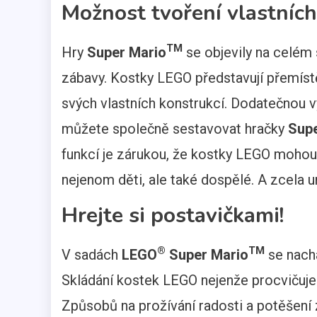
Možnost tvoření vlastních
TM
Hry
Super Mario
se objevily na celém
zábavy. Kostky LEGO představují přemístě
svých vlastních konstrukcí. Dodatečnou v
můžete společně sestavovat hračky
Supe
funkcí je zárukou, že kostky LEGO mohou
nejenom děti, ale také dospělé. A zcela ur
Hrejte si postavičkami!
®
TM
V sadách
LEGO
Super Mario
se nachá
Skládání kostek LEGO nejenže procvičuje 
Způsobů na prožívání radosti a potěšení z