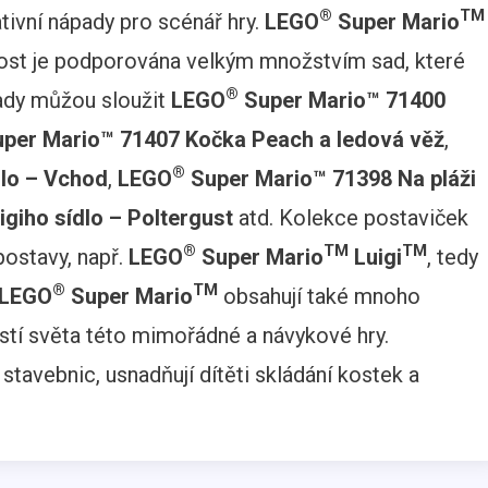
®
TM
tivní nápady pro scénář hry.
LEGO
Super Mario
ivost je podporována velkým množstvím sad, které
®
ady můžou sloužit
LEGO
Super Mario™ 71400
per Mario™ 71407 Kočka Peach a ledová věž
,
®
lo – Vchod
,
LEGO
Super Mario™ 71398 Na pláži
giho sídlo – Poltergust
atd. Kolekce postaviček
®
TM
TM
 postavy, např.
LEGO
Super Mario
Luigi
, tedy
®
TM
LEGO
Super Mario
obsahují také mnoho
ástí světa této mimořádné a návykové hry.
 stavebnic, usnadňují dítěti skládání kostek a