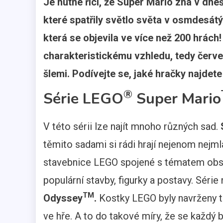
Je nutné říci, že Super Mario zná v dneš
které spatřily světlo světa v osmdesátýc
která se objevila ve více než 200 hrách
charakteristickému vzhledu, tedy červe
šlemi. Podívejte se, jaké hračky najdet
®
Série LEGO
Super Mario
V této sérii lze najít mnoho různých sad.
těmito sadami si rádi hrají nejenom nejmla
stavebnice LEGO spojené s tématem obsahu
populární stavby, figurky a postavy. Série
TM
Odyssey
.
Kostky LEGO byly navrženy ta
ve hře. A to do takové míry, že se každý bu