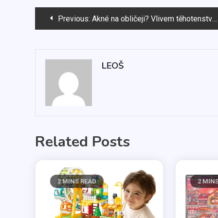
Navigace
Previous:
Akné na obličeji? Vlivem těhotenství může docházet i k edémům a ke zvětšení nosu!
pro
příspěvek
LEOŠ
Related Posts
2 MINS READ
2 MIN