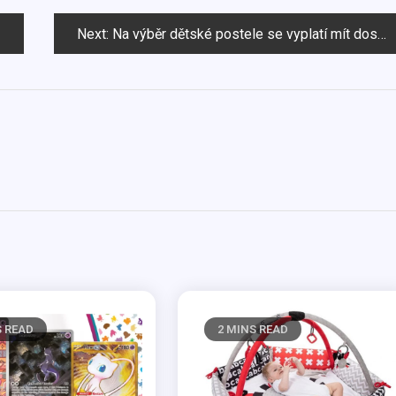
Next:
Na výběr dětské postele se vyplatí mít dostatek času a informací
S READ
2 MINS READ