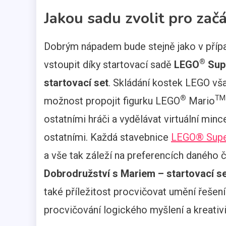
Jakou sadu zvolit pro zač
Dobrým nápadem bude stejně jako v přípa
®
vstoupit díky startovací sadě
LEGO
Supe
startovací set
. Skládání kostek LEGO vša
®
TM
možnost propojit figurku LEGO
Mario
ostatními hráči a vydělávat virtuální minc
ostatními. Každá stavebnice
LEGO® Sup
a vše tak záleží na preferencích daného 
Dobrodružství s Mariem – startovací s
také příležitost procvičovat umění řešen
procvičování logického myšlení a kreativ