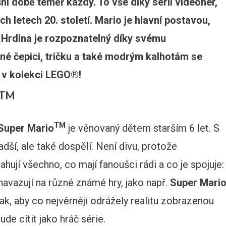
ní době téměř každý. To vše díky sérii videoher,
h letech 20. století. Mario je hlavní postavou,
! Hrdina je rozpoznatelný díky svému
né čepici, tričku a také modrým kalhotám se
e v kolekci LEGO®!
TM
TM
Super Mario
je věnovaný dětem starším 6 let. S
dší, ale také dospělí. Není divu, protože
jí všechno, co mají fanoušci rádi a co je spojuje:
 navazují na různé známé hry, jako např.
Super Mari
k, aby co nejvěrněji odrážely realitu zobrazenou
de cítit jako hráč série.