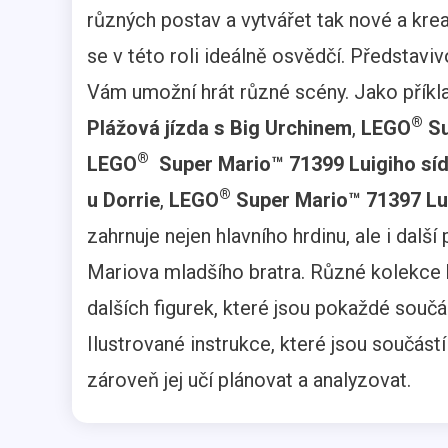
různých postav a vytvářet tak nové a krea
se v této roli ideálně osvědčí. Představ
Vám umožní hrát různé scény. Jako příkl
®
Plážová jízda s Big Urchinem
,
LEGO
Su
®
LEGO
Super Mario™ 71399 Luigiho síd
®
u Dorrie
,
LEGO
Super Mario™ 71397 Lui
zahrnuje nejen hlavního hrdinu, ale i další
Mariova mladšího bratra. Různé kolekce
dalších figurek, které jsou pokaždé souč
Ilustrované instrukce, které jsou součástí
zároveň jej učí plánovat a analyzovat.