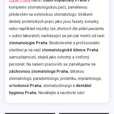
Zubař Praha
nabízí
zubní implantáty Praha
a
kompletní stomatologickou péči, zaměřenou
především na estetickou stomatologii. Veškeré
detaily protetických prací, jako jsou fasety, korunky,
nebo například můstky lze zhotovit dle přání pacienta
v zubní laboratoři, nacházející se jen pár metrů od naší
stomatologie Praha
. Bezbolestné a profesionální
ošetření je na naší
stomatologické klinice Praha
samozřejmostí, stejně jako ochotný a vstřícný
personál. Na našem pracovišti se zaměřujeme na
záchovnou stomatologii Praha
, dětskou
stomatologii, paradontologii, protetiku, implantologii,
ortodoncii Praha
, stomatochirurgii a
dentální
hygienu Praha
. Neváhejte a navštivte nás!