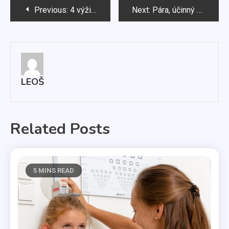
Navigace
Previous:
4 výživové doplňky, které vám pomohou zhubnout
Next:
Pára, účinný čistič v designovém obalu
pro
příspěvek
LEOŠ
Related Posts
5 MINS READ