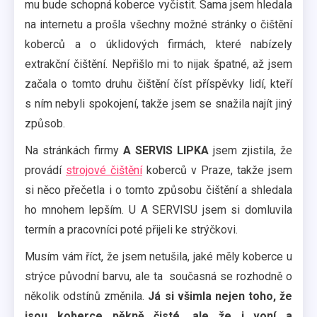
mu bude schopná koberce vyčistit. Sama jsem hledala
na internetu a prošla všechny možné stránky o čištění
koberců a o úklidových firmách, které nabízely
extrakční čištění. Nepřišlo mi to nijak špatné, až jsem
začala o tomto druhu čištění číst příspěvky lidí, kteří
s ním nebyli spokojení, takže jsem se snažila najít jiný
způsob.
Na stránkách firmy
A SERVIS LIPKA
jsem zjistila, že
provádí
strojové čištění
koberců v Praze, takže jsem
si něco přečetla i o tomto způsobu čištění a shledala
ho mnohem lepším. U A SERVISU jsem si domluvila
termín a pracovníci poté přijeli ke strýčkovi.
Musím vám říct, že jsem netušila, jaké měly koberce u
strýce původní barvu, ale ta současná se rozhodně o
několik odstínů změnila.
Já si všimla nejen toho, že
jsou koberce pěkně čisté, ale že i voní a