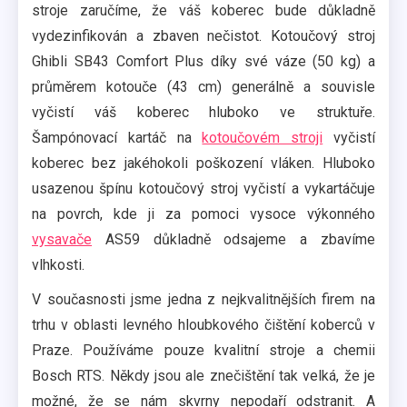
stroje zaručíme, že váš koberec bude důkladně
vydezinfikován a zbaven nečistot. Kotoučový stroj
Ghibli SB43 Comfort Plus díky své váze (50 kg) a
průměrem kotouče (43 cm) generálně a souvisle
vyčistí váš koberec hluboko ve struktuře.
Šampónovací kartáč na
kotoučovém stroji
vyčistí
koberec bez jakéhokoli poškození vláken. Hluboko
usazenou špínu kotoučový stroj vyčistí a vykartáčuje
na povrch, kde ji za pomoci vysoce výkonného
vysavače
AS59 důkladně odsajeme a zbavíme
vlhkosti.
V současnosti jsme jedna z nejkvalitnějších firem na
trhu v oblasti levného hloubkového čištění koberců v
Praze. Používáme pouze kvalitní stroje a chemii
Bosch RTS. Někdy jsou ale znečištění tak velká, že je
možné, že se nám skvrny nepodaří odstranit. A