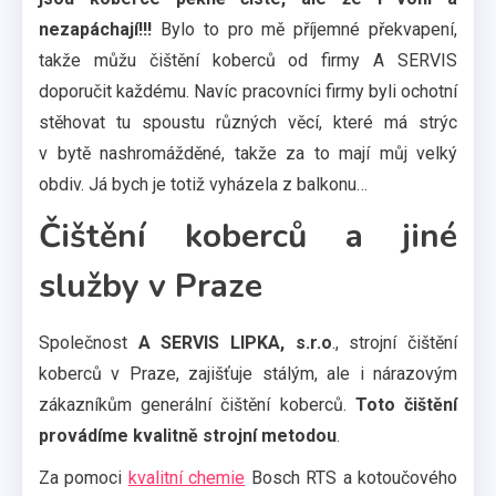
nezapáchají!!!
Bylo to pro mě příjemné překvapení,
takže můžu čištění koberců od firmy A SERVIS
doporučit každému. Navíc pracovníci firmy byli ochotní
stěhovat tu spoustu různých věcí, které má strýc
v bytě nashromážděné, takže za to mají můj velký
obdiv. Já bych je totiž vyházela z balkonu…
Čištění koberců a jiné
služby v Praze
Společnost
A SERVIS LIPKA, s.r.o
., strojní čištění
koberců v Praze, zajišťuje stálým, ale i nárazovým
zákazníkům generální čištění koberců.
Toto čištění
provádíme kvalitně strojní metodou
.
Za pomoci
kvalitní chemie
Bosch RTS a kotoučového