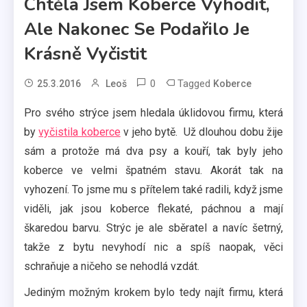
Chtěla Jsem Koberce Vyhodit,
Ale Nakonec Se Podařilo Je
Krásně Vyčistit
0
Tagged
25.3.2016
Leoš
Koberce
Pro svého strýce jsem hledala úklidovou firmu, která
by
vyčistila koberce
v jeho bytě. Už dlouhou dobu žije
sám a protože má dva psy a kouří, tak byly jeho
koberce ve velmi špatném stavu. Akorát tak na
vyhození. To jsme mu s přítelem také radili, když jsme
viděli, jak jsou koberce flekaté, páchnou a mají
škaredou barvu. Strýc je ale sběratel a navíc šetrný,
takže z bytu nevyhodí nic a spíš naopak, věci
schraňuje a ničeho se nehodlá vzdát.
Jediným možným krokem bylo tedy najít firmu, která