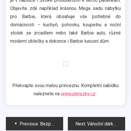
je v nabídce i Široké příslušenství k těmto panenkám.
Objevíte zdě například krásnou Mega sadu nábytku
pro Barbie, která obsahuje vše potřebné do
domácnosti – kuchyň, pohovku, koupelnu a noční
stolek se zrcadlem nebo také Barbie auto, různé
moderní oblečky a dokonce i Barbie luxusní dům.
Překvapte svou malou princeznu. Kompletní nabídku
naleznete na
www.uterezky.cz
.
Navigace
Previous:
Bezpečné hračky pro vaše ratolesti
Next:
Vánoční dárky za SUPER CENY – pro děti i dospělé!