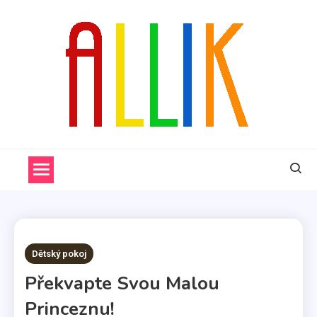
Skip
to
content
ALLIK
2 MINS READ
Dětský pokoj
Překvapte Svou Malou
Princeznu!