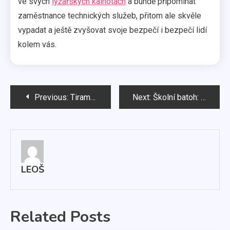
ve svých
lyžařských kalhotách
a bundě připomínat
zaměstnance technických služeb, přitom ale skvěle
vypadat a ještě zvyšovat svoje bezpečí i bezpečí lidí
kolem vás.
Navigace
Previous:
Tiramisu kuličky a další dezerty s kávou
Next:
Školní batoh: Myslete na zdravý vývoj vašeho dítěte
pro
příspěvek
LEOŠ
Related Posts