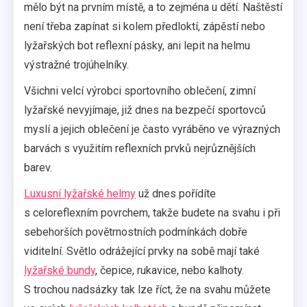
mělo být na prvním místě, a to zejména u dětí. Naštěstí
není třeba zapínat si kolem předloktí, zápěstí nebo
lyžařských bot reflexní pásky, ani lepit na helmu
výstražné trojúhelníky.
Všichni velcí výrobci sportovního oblečení, zimní
lyžařské nevyjímaje, již dnes na bezpečí sportovců
myslí a jejich oblečení je často vyráběno ve výrazných
barvách s využitím reflexních prvků nejrůznějších
barev.
Luxusní lyžařské helmy
už dnes pořídíte
s celoreflexním povrchem, takže budete na svahu i při
sebehorších povětrnostních podmínkách dobře
viditelní. Světlo odrážející prvky na sobě mají také
lyžařské bundy
, čepice, rukavice, nebo kalhoty.
S trochou nadsázky tak lze říct, že na svahu můžete