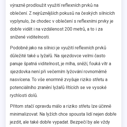
výrazně prodloužit využití reflexních prvků na
oblečení. Z nejrůznějších pokusů na českých silnicích
vyplynulo, že chodec v oblečení s reflexními prvky je
dobře vidět i na vzdálenost 200 metrů, a to i za
snížené viditelnosti.
Podobně jako na silnici je využití reflexních prvků
důležité také u lyžařů. Na sjezdovce velmi často
panuje špatná viditelnost, je mlha, sněží, fouká vítr a
sjezdovka není při večerním lyžování rovnoměrně
nasvícena. To vše enormně zvyšuje riziko střetu a
potenciálního zranění lyžařů řítících se ve vysoké
rychlosti dolů.
Přitom stačí opravdu málo a riziko střetu lze účinně
minimalizovat. Na lyžích chce spousta lidí nejen dobře
jezdit, ale také dobře vypadat. Bezpečí by ale vždy