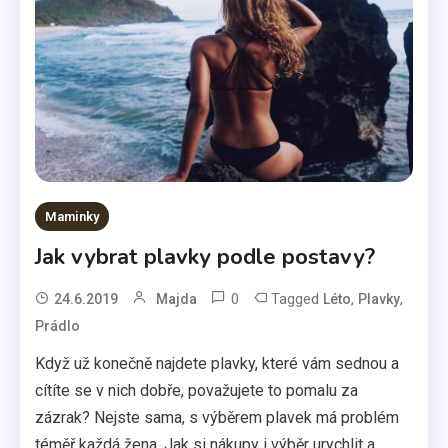
Maminky
Jak vybrat plavky podle postavy?
0
Tagged
,
,
24.6.2019
Majda
Léto
Plavky
Prádlo
Když už konečně najdete plavky, které vám sednou a
cítíte se v nich dobře, považujete to pomalu za
zázrak? Nejste sama, s výběrem plavek má problém
téměř každá žena. Jak si nákupy i výběr urychlit a