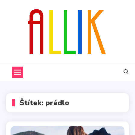
Skip
to
content
ALLIK
Štítek:
prádlo