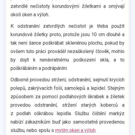
zatvrdlé nečistoty korundovými žiletkami a omývají
okolí oken a výloh.
K odstranění zatvrdlých nečistot je třeba použít
korundové žiletky proto, protože jsou 10 cm dlouhé a
tak není šance poškrábat skleněnou plochu, pokud by
ovšem tuto práci prováděl nezaškolený člověk, mohlo
by dojít k nenávratnému poškození skla, a to
poškrábáním a podrápáním.
Odborně provedou stržení, odstranění, sejmutí krycích
polepů, zakrývacích folií, samolepů a lepidel. Stejným
způsobem za pomocí podlahových škrabek a žiletek
provedou odstranění, stržení starých koberců a
z podlah oškrábou lepidla. Službu čištění markýz
nabízí zákazníkům buď jako samostatně provedenou
službu, nebo spolu s
mytím oken a výloh
.