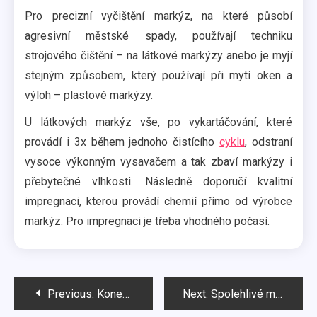
Pro precizní vyčištění markýz, na které působí
agresivní městské spady, používají techniku
strojového čištění – na látkové markýzy anebo je myjí
stejným způsobem, který používají při mytí oken a
výloh – plastové markýzy.
U látkových markýz vše, po vykartáčování, které
provádí i 3x během jednoho čistícího
cyklu
, odstraní
vysoce výkonným vysavačem a tak zbaví markýzy i
přebytečné vlhkosti. Následně doporučí kvalitní
impregnaci, kterou provádí chemií přímo od výrobce
markýz. Pro impregnaci je třeba vhodného počasí.
Navigace
Previous:
Konečně spolehlivá úklidová firma na mytí oken a výloh
Next:
Spolehlivé mytí oken v Brně