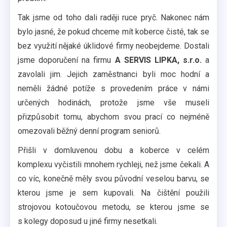
Tak jsme od toho dali raději ruce pryč. Nakonec nám
bylo jasné, že pokud chceme mít koberce čisté, tak se
bez využití nějaké úklidové firmy neobejdeme. Dostali
jsme doporučení na firmu
A SERVIS LIPKA, s.r.o.
a
zavolali jim. Jejich zaměstnanci byli moc hodní a
neměli žádné potíže s provedením práce v námi
určených hodinách, protože jsme vše museli
přizpůsobit tomu, abychom svou prací co nejméně
omezovali běžný denní program seniorů.
Přišli v domluvenou dobu a koberce v celém
komplexu vyčistili mnohem rychleji, než jsme čekali. A
co víc, konečně měly svou původní veselou barvu, se
kterou jsme je sem kupovali. Na čištění použili
strojovou kotoučovou metodu, se kterou jsme se
s kolegy doposud u jiné firmy nesetkali.