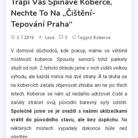
Trápí Vás Špinavé Koberce,
Nechte To Na „Čištění-
Tepování Praha“
0
Tagged
3.7.2016
Leoš
Koberce
V domově důchodců, kde pracuji, máme ve většině
místností koberce. Spousty seniorů totiž parkety
studí od noh. Z tohoto ohledu jsme v nich viděli velkou
výhodu, ale každá mince má dvě strany. A ta druhá se
na kobercích začala objevovat zhruba ani ne po třech
letech. Koberce se nám už nedařilo udržovat čisté a
začaly ztrácet svůj původní barevný sytý odstín.
Společně jsme se je snažili s našimi uklízečkami
vrátit do původního stavu, ale bez úspěchu.
Na
některých místech vypadaly dokonce hůře než
předtím.