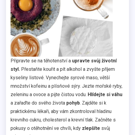
Připravte se na těhotenství a
upravte svůj životní
styl.
Přestaňte kouřit a pít alkohol a zvyšte příjem
kyseliny listové. Vynechejte syrové maso, větší
množství kofeinu a plísňové sýry. Jezte mořské ryby,
zeleninu a ovoce a pijte čistou vodu.
Hlídejte si váhu
a zařaďte do svého života
pohyb
. Zajděte si k
praktickému lékaři, aby vám zkontroloval hladinu
krevního cukru, cholesterol a krevní tlak. Začněte s
pokusy o otěhotnění ve chvíli, kdy
zlepšíte
svůj