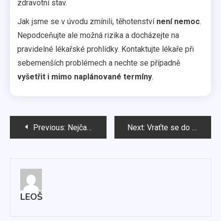
zdravotní stav.
Jak jsme se v úvodu zmínili, těhotenství
není nemoc
.
Nepodceňujte ale možná rizika a docházejte na
pravidelné lékařské prohlídky. Kontaktujte lékaře při
sebemenších problémech a nechte se případně
vyšetřit i mimo naplánované termíny
.
Navigace
Previous:
Nejčastější chyby při nošení spodního prádla
Next:
Vraťte se do formy po hormonální léčbě
pro
příspěvek
LEOŠ