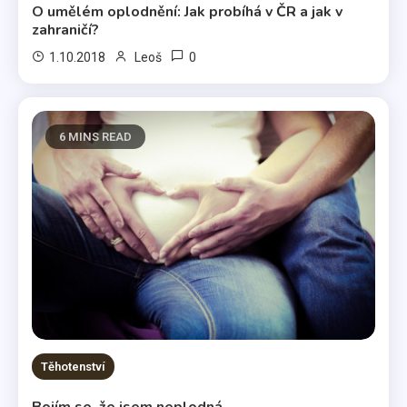
O umělém oplodnění: Jak probíhá v ČR a jak v
zahraničí?
0
1.10.2018
Leoš
6 MINS READ
Těhotenství