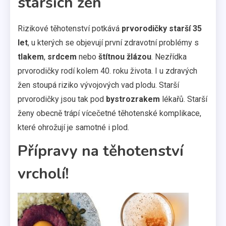
starších žen
Rizikové těhotenství potkává
prvorodičky starší 35
let
, u kterých se objevují první zdravotní problémy s
tlakem
,
srdcem
nebo
štítnou žlázou
. Nezřídka
prvorodičky rodí kolem 40. roku života. I u zdravých
žen stoupá riziko vývojových vad plodu. Starší
prvorodičky jsou tak pod
bystrozrakem
lékařů. Starší
ženy obecně trápí vícečetné těhotenské komplikace,
které ohrožují je samotné i plod.
Přípravy na těhotenství
vrcholí!