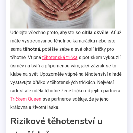
Udělejte všechno proto, abyste se
cítila skvěle
. Ať už
máte vystresovanou těhotnou kamarádku nebo jste
sama
těhotná
, potěšte sebe a své okolí tričky pro
těhotné. Vtipná
těhotenská trička
s potiskem vykouzlí
úsměv na tváři a připomenou vám, jaký zázrak se to
klube na svět. Upozorněte vtipně na těhotenství a hrdě
vystavujte bříško v těhotenských tričkách. Největší
radost ale udělá těhotné ženě tričko od jejího partnera.
Tričkem Queen
své partnerce sděluje, že je jeho
královna a životní láska.
Rizikové těhotenství u