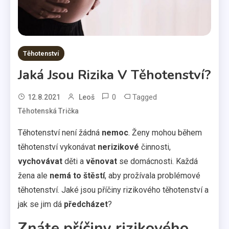
Těhotenství
Jaká Jsou Rizika V Těhotenství?
0
Tagged
12.8.2021
Leoš
Těhotenská Trička
Těhotenství není žádná
nemoc
. Ženy mohou během
těhotenství vykonávat
nerizikové
činnosti,
vychovávat
děti a
věnovat
se domácnosti. Každá
žena ale
nemá to štěstí
, aby prožívala problémové
těhotenství. Jaké jsou příčiny rizikového těhotenství a
jak se jim dá
předcházet
?
Znáte příčiny rizikového