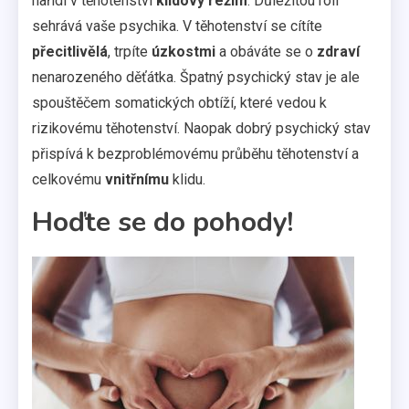
nařídí v těhotenství
klidový režim
. Důležitou roli
sehrává vaše psychika. V těhotenství se cítíte
přecitlivělá
, trpíte
úzkostmi
a obáváte se o
zdraví
nenarozeného děťátka. Špatný psychický stav je ale
spouštěčem somatických obtíží, které vedou k
rizikovému těhotenství. Naopak dobrý psychický stav
přispívá k bezproblémovému průběhu těhotenství a
celkovému
vnitřnímu
klidu.
Hoďte se do pohody!