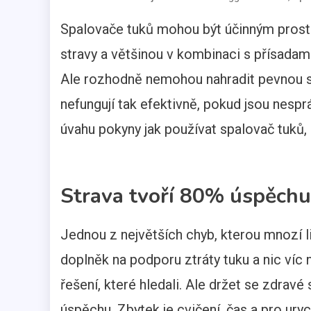
Spalovače tuků mohou být účinným prostř
stravy a většinou v kombinaci s přísadam
Ale rozhodně nemohou nahradit pevnou st
nefungují tak efektivně, pokud jsou nesprá
úvahu pokyny jak používat spalovač tuků, 
Strava tvoří 80% úspěchu
Jednou z největších chyb, kterou mnozí lidé
doplněk na podporu ztráty tuku a nic víc 
řešení, které hledali. Ale držet se zdra
úspěchu. Zbytek je cvičení, čas a pro ur