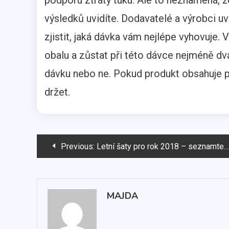
podporu ztráty tuku. Ale to neznamená, že
výsledků uvidíte. Dodavatelé a výrobci u
zjistit, jaká dávka vám nejlépe vyhovuje. 
obalu a zůstat při této dávce nejméně dva
dávku nebo ne. Pokud produkt obsahuje p
držet.
Navigace
Previous:
Letní šaty pro rok 2018 – seznamte se s aktuálními trendy!
pro
příspěvek
MAJDA