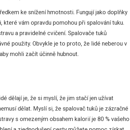
edkem ke snížení hmotnosti. Fungují jako doplňky
i, které vám opravdu pomohou při spalování tuku.
ravu a pravidelné cvičení. Spalovače tuků
vné použity. Obvykle je to proto, že lidé neberou v
aby mohli začít účinně hubnout.
 dělají je, že si myslí, že jim stačí jen užívat
nemusí dělat. Myslí si, že spalovač tuků je zázračné
vé stravy s omezeným obsahem kalorií je 80 % vašeho
ychlení a zjednodušení cesty můžete pomoc získat