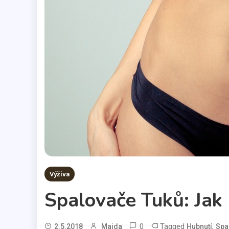
Výživa
Spalovače Tuků: Jak 
0
Tagged
,
2.5.2018
Majda
Hubnutí
Spa