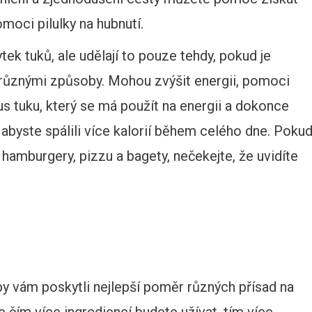
oci pilulky na hubnutí.
k tuků, ale udělají to pouze tehdy, pokud je
jí různými způsoby. Mohou zvýšit energii, pomoci
us tuku, který se má použít na energii a dokonce
 abyste spálili více kalorií během celého dne. Poku
 hamburgery, pizzu a bagety, nečekejte, že uvidíte
by vám poskytli nejlepší poměr různých přísad na