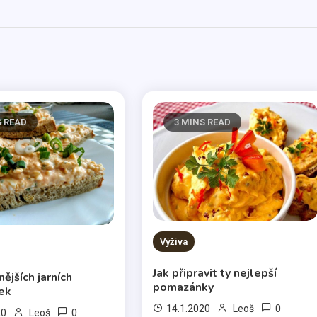
S READ
3 MINS READ
Výživa
Jak připravit ty nejlepší
nějších jarních
pomazánky
ek
0
14.1.2020
Leoš
0
20
Leoš