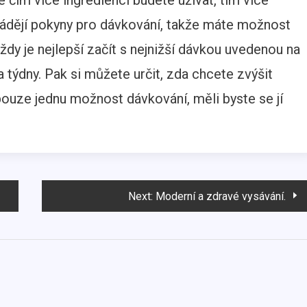
 čím více ingrediencí budete užívat, tím více
vádějí pokyny pro dávkování, takže máte možnost
Vždy je nejlepší začít s nejnižší dávkou uvedenou na
 týdny. Pak si můžete určit, zda chcete zvýšit
ouze jednu možnost dávkování, měli byste se jí
Next:
Moderní a zdravé vysávání.