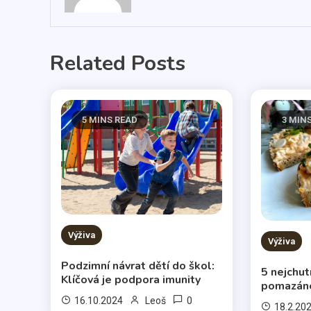
Related Posts
5 MINS READ
3 MIN
Výživa
Výživa
Podzimní návrat dětí do škol:
5 nejchut
Klíčová je podpora imunity
pomazán
0
16.10.2024
Leoš
18.2.20